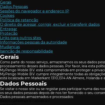
Gerais
Dados Pessoais
Sessões do navegador e endereço IP
Cookies
Política de retenção
O direito de acessar, corrigir, excluir e transferir dados
Entregar
Proteção
Links para outros sites.
Informações pessoais da autoridade
Mudanças
Isenção de responsabilidade
Gerais
Como parte do nosso serviço, armazenamos os seus dados pessoa
processamento desses dados pessoais. Por favor, leia esta polít
MyPengo Mobile B.V. está comprometida em proteger a privacida
MyPengo Mobile B.V. cumpre integralmente todas as obrigações
está localizada em Markerkant 1310,1314 AN Almere, Holanda e 
Dados Pessoais
Se visitar o nosso site ou se registar para participar numa das n
os seus dados pessoais depois de nos ter fornecido o seu cons
Dados pessoais armazenados e processados:
dados cadastrais e cadastrais;