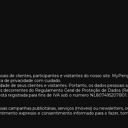
is de clientes, participantes e visitantes do nosso site. MyPe
ica de privacidade com cuidado.
de de seus clientes e visitantes. Portanto, os dados pessoais 
 decorrentes do Regulamento Geral de Proteção de Dados (Regu
está registrada para fins de IVA sob o número NL807495207B01.
ossas campanhas publicitárias, serviços (móveis) ou newsletters, 
entimento expresso e consentimento informado para o fazer, to