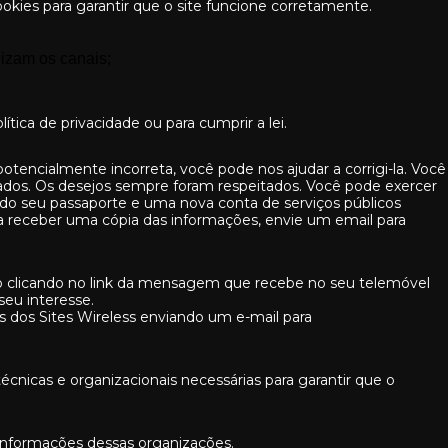
kies para garantir que o site funcione corretamente.
lizam os canais;
ica de privacidade ou para cumprir a lei.
tencialmente incorreta, você pode nos ajudar a corrigi-la. Você
ados. Os desejos sempre foram respeitados. Você pode exercer
 do seu passaporte e uma nova conta de serviços públicos
 receber uma cópia das informações, envie um email para
o clicando no link da mensagem que recebe no seu telemóvel
seu interesse.
s dos Sites Wireless enviando um e-mail para
cnicas e organizacionais necessárias para garantir que o
.
e informações dessas organizações.