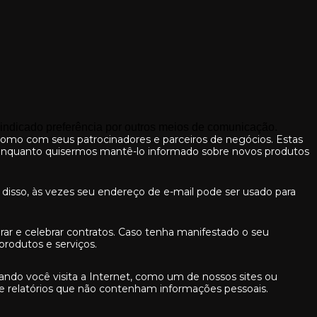
er indicado preferência por outros meios de comunicação.
mo com seus patrocinadores e parceiros de negócios. Estas
 enquanto quisermos mantê-lo informado sobre novos produtos
 disso, às vezes seu endereço de e-mail pode ser usado para
rar e celebrar contratos. Caso tenha manifestado o seu
rodutos e serviços.
o você visita a Internet, como um de nossos sites ou
 e relatórios que não contenham informações pessoais.