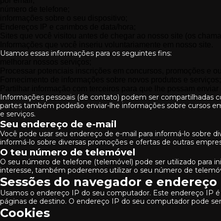
por email;
número de telefone;
informações sobre o seu dispositivo;
Endereços IP e carimbos de data/hora;
Sites que você visitou antes de chegar ao nosso site (os cham
Informações que você inseriu voluntariamente em nosso site.
Usamos essas informações para os seguintes fins:
melhorar nossos serviços;
Processar potenciais inscrições em concursos, promoções e ou
Fornecimento de informações sobre novos produtos e serviços;
Partilhar informação com terceiros para que lhe possam enviar 
Informações pessoais (de contato) podem ser compartilhadas
partes também poderão enviar-lhe informações sobre cursos e
e serviços.
Seu endereço de e-mail
Você pode usar seu endereço de e-mail para informá-lo sobre di
informá-lo sobre diversas promoções e ofertas de outras empre
O teu número de telemóvel
O seu número de telefone (telemóvel) pode ser utilizado para in
interesse, também poderemos utilizar o seu número de telemóve
Sessões do navegador e endereço 
Usamos o endereço IP do seu computador. Este endereço IP é 
páginas de destino. O endereço IP do seu computador pode ser u
Cookies