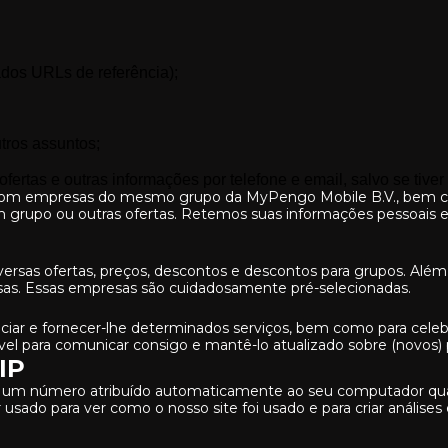
ados URLs de referência);
tros assuntos;
ofertas e outras informações por telefone e email, salvo se tiv
 com empresas do mesmo grupo da MyPengo Mobile B.V., bem co
m grupo ou outras ofertas. Retemos suas informações pessoais
versas ofertas, preços, descontos e descontos para grupos. Além
sas. Essas empresas são cuidadosamente pré-selecionadas.
iciar e fornecer-lhe determinados serviços, bem como para celeb
l para comunicar consigo e mantê-lo atualizado sobre (novos) p
IP
um número atribuído automaticamente ao seu computador quand
sado para ver como o nosso site foi usado e para criar análises