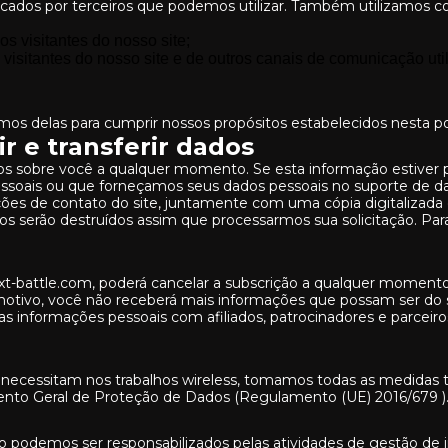
cados por terceiros que podemos utilizar. Também utilizamos coo
 visitantes do nosso site;
 visitantes do nosso site e de outros canais de comunicação uti
 delas para cumprir nossos propósitos estabelecidos nesta polít
ir e transferir dados
s sobre você a qualquer momento. Se esta informação estiver po
essoais ou que forneçamos seus dados pessoais no suporte de d
ções de contato do site, juntamente com uma cópia digitalizada
serão destruídos assim que processarmos sua solicitação. Para
t-battle.com, poderá cancelar a subscrição a qualquer moment
e motivo, você não receberá mais informações que possam ser do 
 informações pessoais com afiliados, patrocinadores e parceiro
 necessitam nos trabalhos wireless, tomamos todas as medidas té
nto Geral de Proteção de Dados (Regulamento (UE) 2016/679 )
 Não podemos ser responsabilizados pelas atividades de gestão d