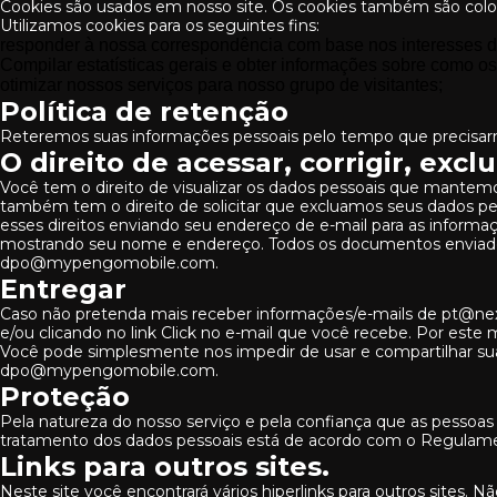
Cookies são usados ​​em nosso site. Os cookies também são colo
Utilizamos cookies para os seguintes fins:
responder à nossa correspondência com base nos interesses dos
Compilar estatísticas gerais e obter informações sobre como os
otimizar nossos serviços para nosso grupo de visitantes;
Política de retenção
Reteremos suas informações pessoais pelo tempo que precisarmos
O direito de acessar, corrigir, exclu
Você tem o direito de visualizar os dados pessoais que mantemo
também tem o direito de solicitar que excluamos seus dados p
esses direitos enviando seu endereço de e-mail para as informa
mostrando seu nome e endereço. Todos os documentos enviados 
dpo@mypengomobile.com.
Entregar
Caso não pretenda mais receber informações/e-mails de pt@nex
e/ou clicando no link Click no e-mail que você recebe. Por est
Você pode simplesmente nos impedir de usar e compartilhar suas
dpo@mypengomobile.com.
Proteção
Pela natureza do nosso serviço e pela confiança que as pessoas
tratamento dos dados pessoais está de acordo com o Regulame
Links para outros sites.
Neste site você encontrará vários hiperlinks para outros sites.